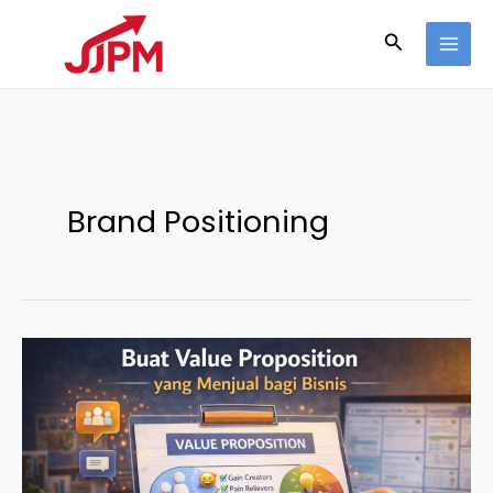
Lewati
Cari
ke
konten
Brand Positioning
Buat
Value
Proposition
yang
Menjual
bagi