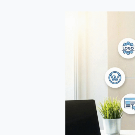
7
Elemen
Penting
dalam
Membangun
Brand
Digital
yang
Kuat