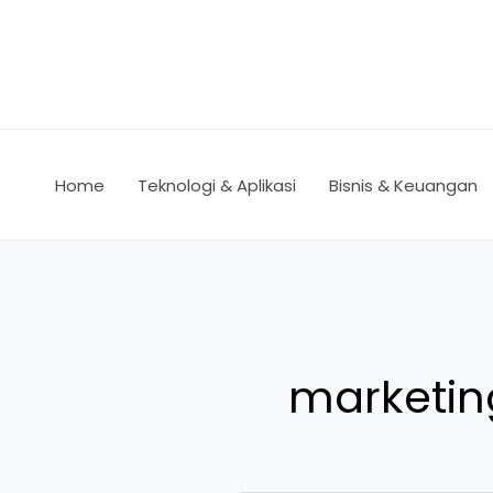
Lewati
ke
konten
Home
Teknologi & Aplikasi
Bisnis & Keuangan
marketing