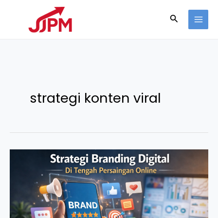
Lewati
Cari
ke
konten
strategi konten viral
Strategi
Branding
Digital
di
Tengah
Persaingan