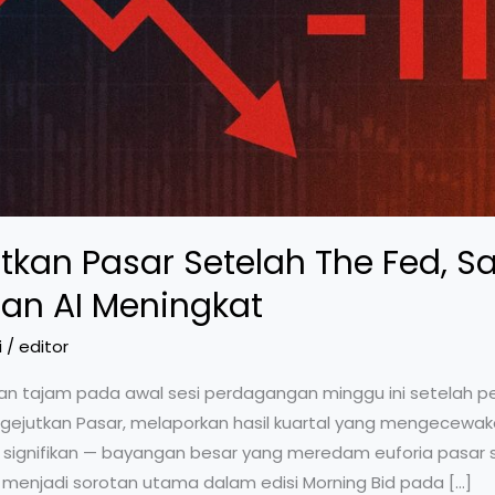
tkan Pasar Setelah The Fed, 
an AI Meningkat
i
/
editor
an tajam pada awal sesi perdagangan minggu ini setelah p
engejutkan Pasar, melaporkan hasil kuartal yang mengecew
signifikan — bayangan besar yang meredam euforia pasar s
ini menjadi sorotan utama dalam edisi Morning Bid pada […]