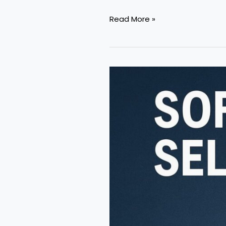
Read More »
SoftBank
Menjual
Saham
Nvidia:
Alasan,
Dampak,
dan
Strategi
Besar
di
Balik
Keputusan