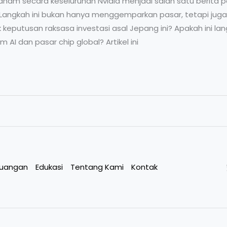
ham secara keseluruhan Nvidia menjadi salah satu berita pa
l. Langkah ini bukan hanya menggemparkan pasar, tetapi ju
k keputusan raksasa investasi asal Jepang ini? Apakah ini l
I dan pasar chip global? Artikel ini
euangan
Edukasi
Tentang Kami
Kontak