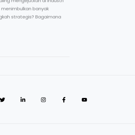
ling mengejutkan di industri
ga menimbulkan banyak
angkah strategis? Bagaimana