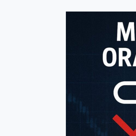
Oracle
Mengejutkan
Pasar
Setelah
The
Fed,
Saham
Jatuh
dan
Kekhawatiran
AI
Meningkat