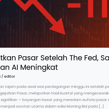
tkan Pasar Setelah The Fed, 
an AI Meningkat
i
/
editor
an tajam pada awal sesi perdagangan minggu ini setelah p
engejutkan Pasar, melaporkan hasil kuartal yang mengecew
signifikan — bayangan besar yang meredam euforia pasar s
ini menjadi sorotan utama dalam edisi Morning Bid pada […]