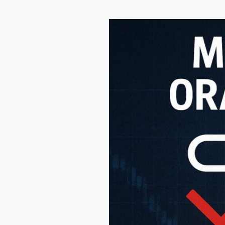
Oracle
Mengejutkan
Pasar
Setelah
The
Fed,
Saham
Jatuh
dan
Kekhawatiran
AI
Meningkat