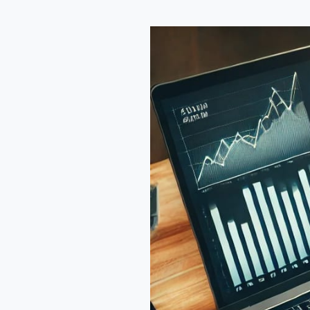
5
Strategi
Finansial
untuk
Meningkatkan
Keuntungan
Bisnis
di
2025