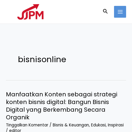
Lewati
Cari
ke
konten
bisnisonline
Manfaatkan Konten sebagai strategi
Manfaatkan
konten bisnis digital: Bangun Bisnis
Konten
Digital yang Berkembang Secara
sebagai
strategi
Organik
konten
Tinggalkan Komentar
/
Bisnis & Keuangan
,
Edukasi
,
Inspirasi
bisnis
/
editor