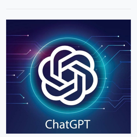
Peran
ChatGPT
Dalam
Membangun
Bisnis
Online