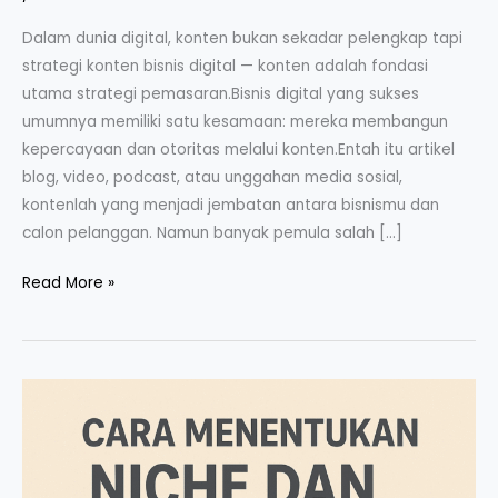
digital:
Dalam dunia digital, konten bukan sekadar pelengkap tapi
Bangun
strategi konten bisnis digital — konten adalah fondasi
Bisnis
utama strategi pemasaran.Bisnis digital yang sukses
Digital
umumnya memiliki satu kesamaan: mereka membangun
yang
kepercayaan dan otoritas melalui konten.Entah itu artikel
Berkembang
blog, video, podcast, atau unggahan media sosial,
Secara
kontenlah yang menjadi jembatan antara bisnismu dan
Organik
calon pelanggan. Namun banyak pemula salah […]
Read More »
Cara
Menentukan
Niche
dan