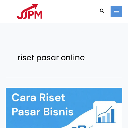
Lewati
Cari
ke
konten
riset pasar online
Cara
Riset
Pasar
Bisnis
Lengkap
dengan