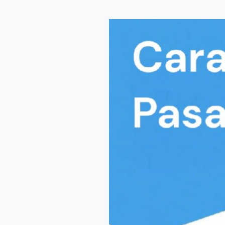
Cara
Riset
Pasar
Bisnis
Lengkap
dengan
Panduan
Praktis